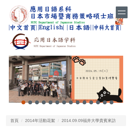
跳
到
主
要
內
容
區
首頁
2014年活動花絮
2014.09.09福井大學貴賓來訪