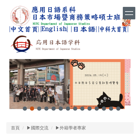
跳
到
主
要
內
容
區
首頁
▶國際交流
▶外籍學者專家