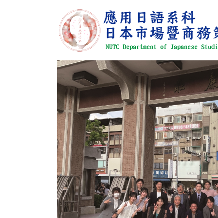
跳
到
主
要
內
容
區