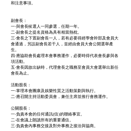
和注意事項。
副會長：
一‧與會長候選人一同參選，任期一年。
二‧副會長之提名資格為具有相當熱枕。
三‧會長之下置副會長一人，若有必要得經學會幹部及會員大
會通過，另設副會長若干人，並經由會員大會公開選舉產
生。
四‧應協助會長處理本會事務運作，必要時得代表會長參與各
項活動。
五‧會長因故出缺時，代理會長之職務至會員大會選舉出新任
會長為止。
活動股長：
一‧掌理本會團康及娛樂性質之活動策劃與執行。
二‧應召開主持活動委員會，兼任主席並推行會務運作。
公關股長：
一‧負責本會的任何通訊(信)的聯絡事宜。
二‧在會議上朗讀所有的重要通信。
三‧負責會內事務交接及對外事務之接洽與協商。