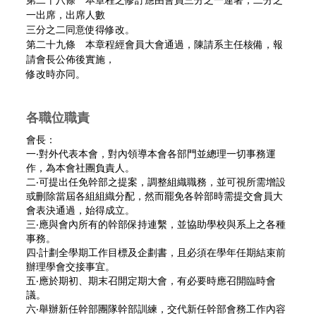
第二十八條 本章程之修訂應由會員三分之一連署，二分之
一出席，出席人數
三分之二同意使得修改。
第二十九條 本章程經會員大會通過，陳請系主任核備，報
請會長公佈後實施，
修改時亦同。
各職位職責
會長：
一‧對外代表本會，對內領導本會各部門並總理一切事務運
作，為本會社團負責人。
二‧可提出任免幹部之提案，調整組織職務，並可視所需增設
或刪除當屆各組組織分配，然而罷免各幹部時需提交會員大
會表決通過，始得成立。
三‧應與會內所有的幹部保持連繫，並協助學校與系上之各種
事務。
四‧計劃全學期工作目標及企劃書，且必須在學年任期結束前
辦理學會交接事宜。
五‧應於期初、期末召開定期大會，有必要時應召開臨時會
議。
六‧舉辦新任幹部團隊幹部訓練，交代新任幹部會務工作內容