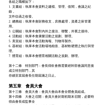
各組之職權如下：
1. 文書組：執掌本會資料之建檔、管理、借閱，會議之紀
錄，
文件信函之收發。
2. 總務組：執掌本會財務收支，庶務處理，資產之保管運
用。
3. 公關組：執掌本會對內外之接洽、聯繫，外賓之接待。
4. 活動組：執掌本會康樂活動之規劃、辦理。
5. 美宣組：執掌本會活動海報、刊物等製作。
6. 器材組：執掌本會活動場地租借、器材軟硬體之執行與管
理。
7. 體育組：執掌本會體育相關活動之規劃、辦理。
第十二條 特別部門：會長得依會務需要經幹部會議同意後
成立特別部門，其
存續至當屆會長任期屆滿之日止。
第五章 會員大會
第十三條 會員大會：會員大會由本會全體會員組成。
第十四條 大會之召開：會員大會於期初期末召開，必要時
得由會長或監事全