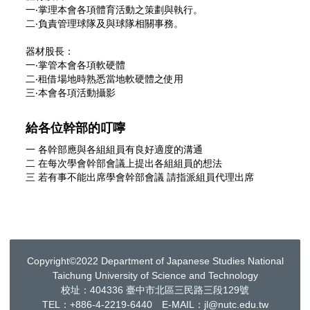
一‧掌理本會各項體育活動之策劃與執行。
二‧負責管理球隊及與球隊相關事務。
器材股長：
一‧掌管本會各項軟硬體
二‧租借場地時熟悉當地軟硬體之使用
三‧本會各項活動攝影
給各位幹部的叮嚀
一 各幹部應與各組組員有良好適度的溝通
二 在每次學會幹部會議上提出各組組員的想法
三 若有事不能出席學會幹部會議 請指派組員代理出席
Copyright©2022 Department of Japanese Studies National
Taichung University of Science and Technology
校址：404336 臺中市北區三民路三段129號
TEL：+886-4-2219-6440 E-MAIL：jl@nutc.edu.tw