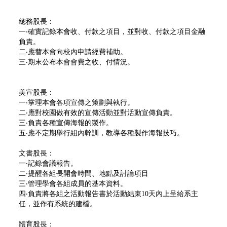
總務股長：
一‧確實記錄本會收、付款之項目，並對收、付款之項目金融
負責。
二‧應替本會向校內申請經費補助。
三‧期末公布本會會費之收、付情況。
美宣股長：
一‧掌理本會各項宣傳之策劃與執行。
二‧應對校園做有效的宣傳活動並對活動宣傳負責。
三‧負責各種宣傳海報的製作。
五‧應不定期舉行組內幹訓，教導各種製作海報技巧。
文書股長：
一‧記錄會議報告。
二‧提醒各組長開會時間、地點及討論項目
三‧管理學會各組成員的基本資料。
四‧負責將各組之活動報告書於活動結束10天內上呈給系主
任，並作有系統的建檔。
體育股長：