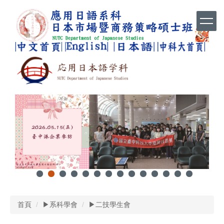
跳
到
主
要
內
容
區
首頁
▶系科學會
▶二技學生會