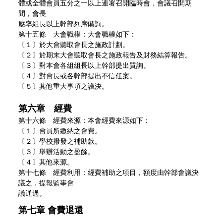
體或全體會員五分之一以上連署召開臨時會，會議召開期
間，會長
應率組長以上幹部列席備詢。
第十五條 大會職權：大會職權如下：
〔１〕於大會聽取會長之施政計劃。
〔２〕於期末大會聽取會長之施政報告及財務結算報告。
〔３〕對本會各組組長以上幹部提出質詢。
〔４〕對會長或各幹部提出不信任案。
〔５〕其他重大事項之議決。
第六章 經費
第十六條 經費來源：本會經費來源如下：
〔１〕會員所繳納之會費。
〔２〕學校撥發之補助款。
〔３〕舉辦活動之盈餘。
〔４〕其他來源。
第十七條 經費利用：經費補助之項目，額度由幹部會議決
議之，提報監事會
議通過。
第七章 會費退還