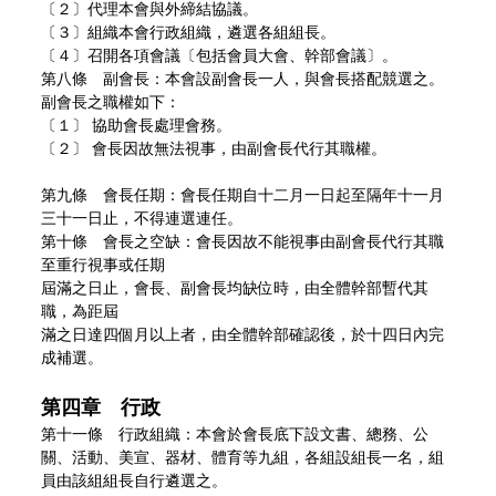
〔２〕代理本會與外締結協議。
〔３〕組織本會行政組織，遴選各組組長。
〔４〕召開各項會議〔包括會員大會、幹部會議〕。
第八條 副會長：本會設副會長一人，與會長搭配競選之。
副會長之職權如下：
〔１〕 協助會長處理會務。
〔２〕 會長因故無法視事，由副會長代行其職權。
第九條 會長任期：會長任期自十二月一日起至隔年十一月
三十一日止，不得連選連任。
第十條 會長之空缺：會長因故不能視事由副會長代行其職
至重行視事或任期
屆滿之日止，會長、副會長均缺位時，由全體幹部暫代其
職，為距屆
滿之日達四個月以上者，由全體幹部確認後，於十四日內完
成補選。
第四章 行政
第十一條 行政組織：本會於會長底下設文書、總務、公
關、活動、美宣、器材、體育等九組，各組設組長一名，組
員由該組組長自行遴選之。