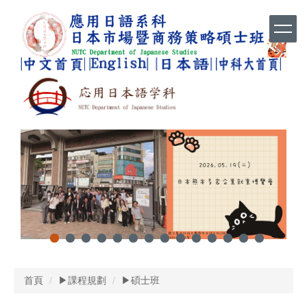
跳
到
主
要
內
容
區
首頁
▶課程規劃
▶碩士班