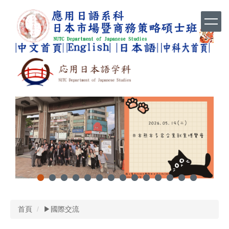
跳
到
主
要
內
容
區
首頁
▶國際交流