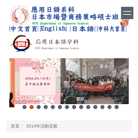
跳
到
主
要
內
容
區
首頁
2014年活動花絮