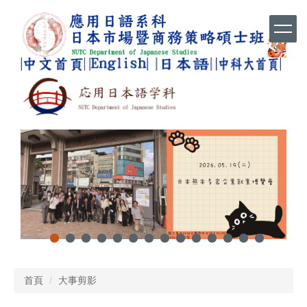
跳
到
主
要
內
容
區
首頁
大事剪影