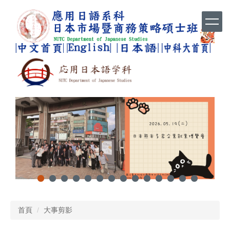
跳
到
主
要
內
容
區
首頁
大事剪影