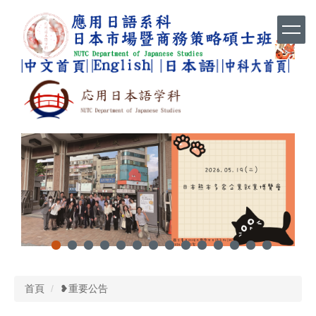
跳
到
主
要
內
容
區
首頁
❥重要公告