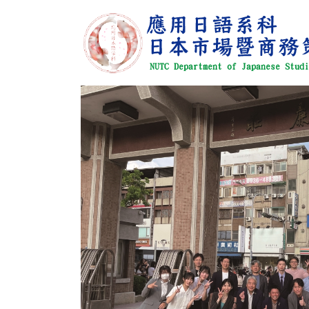
跳
到
主
要
內
容
區