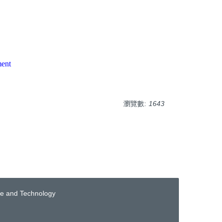
ent
瀏覽數:
1643
ce and Technology