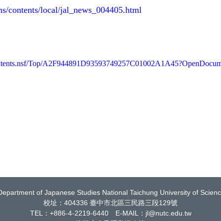
s/contents/local/jal_news_004405.html
3_contents.nsf/Top/A2F944891D93593749257C01002A1A45?OpenDocum
epartment of Japanese Studies National Taichung University of Scien
校址：404336 臺中市北區三民路三段129號
TEL：+886-4-2219-6440 E-MAIL：jl@nutc.edu.tw