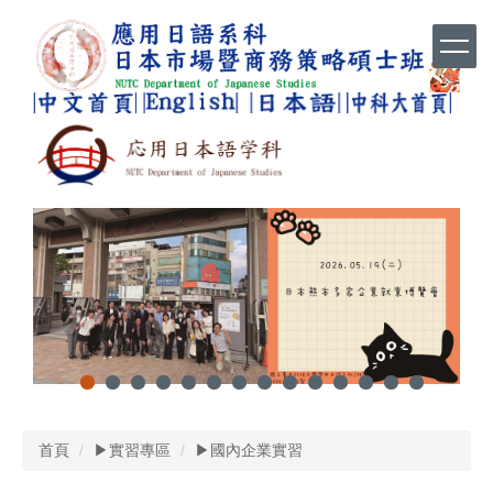
跳
到
主
要
內
容
區
首頁
▶實習專區
▶國內企業實習