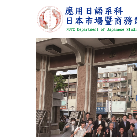
跳
到
主
要
內
容
區