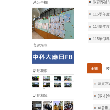
教育部補
系公告欄
115學年
114學年度
115年似
官網粉專
全部
校
活動花絮
恭賀本
活動相簿
[徵才]
AI暑