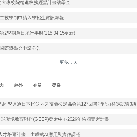
助大專校院精進校務經營計畫助學金
度二技學制申請入學招生資訊海報
第2學期應日系行事曆(115.04.15更新)
鳥國際獎學金申請公告
更多...
內
校外
企業
榮譽
系同學通過日本ビジネス技能検定協会第127回簿記能力検定試験3級
全球環境教育夥伴(GEEP)亞太中心2026年跨國實習計畫
期人才培育計畫：生成式AI應用與實作課程